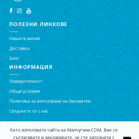
ПОЛЕЗНИ ЛИНКОВЕ
Нашата мисия
Доставка
Блог
ИНФОРМАЦИЯ
Поверителност
Общи условия
Политика за използване на бисквитки
Свържете се с нас
Като използвате сайта на Малчугани.COM, Вие се
съгласявате и декларирате, че сте запознати с