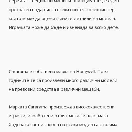
Серията "Специални машини" в мащаб 1:43, е един
прекрасен подарък за всеки опитен колекционер,
който може да оцени фините детайли на модела.
Играчката може да бъде и изненада за всяко дете.
Cararama е
собствена марка на
Hongwell. През
годините те
са произвели
много различни
модели
на
превозни средства
в различни мащаби.
Марката Cararama произвежда висококачествени
играчки, изработени от лят метал и пластмаса.
Ходовата част и салона на всеки модел са с голяма