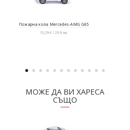
Пожарна кола Mercedes-AMG G65
Мет
15,29 € / 29.9 лв.
Добавяне в количката
МОЖЕ ДА ВИ ХАРЕСА
СЪЩО