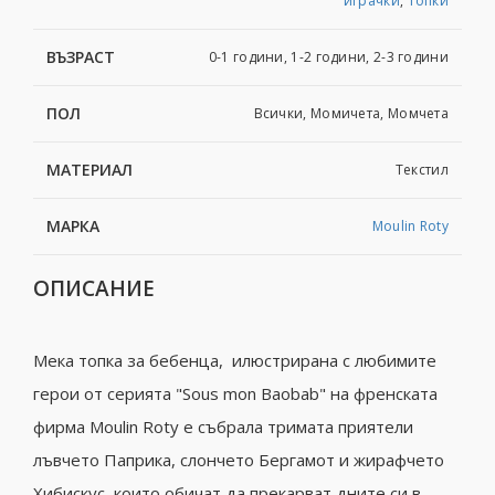
играчки
,
Топки
ВЪЗРАСТ
0-1 години, 1-2 години, 2-3 години
ПОЛ
Всички, Момичета, Момчета
МАТЕРИАЛ
Текстил
МАРКА
Moulin Roty
ОПИСАНИЕ
Мека топка за бебенца, илюстрирана с любимите
герои от серията "Sous mon Baobab" на френската
фирма Moulin Roty е събрала тримата приятели
лъвчето Паприка, слончето Бергамот и жирафчето
Хибискус, които обичат да прекарват дните си в