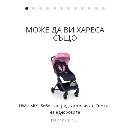
МОЖЕ ДА ВИ ХАРЕСА
СЪЩО
UWU MIX, бебешка градска количка, Светът
Беб
на еднорозите
178,44 € / 349 лв.
Добавяне в количката