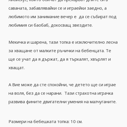
саваната, забавлявайки се и играейки заедно, а
любимото им занимание вечер е да се събират под
любимия си баобаб, докосващ звездите.
Мекичка и шарена, тази топка е изключително лесна
за хващане от малките ръчички на бебенцата. Те
ще се учат да я държат, да я търкалят, хвърлят и
хващат.
А Вие може да сте спокойни, че детето ще си играе
на воля, без да се нарани. Тази страхотна играчка
развива фините двигателни умения на малчуганите.
Размери на бебешката топка: 10 см.