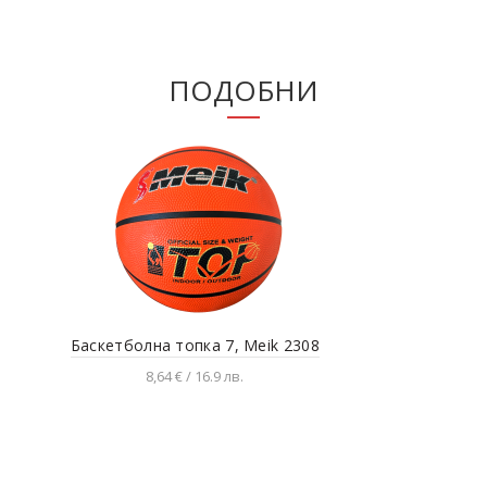
ПОДОБНИ
Баскетболна топка 7, Meik 2308
Бас
8,64 € / 16.9 лв.
Добавяне в количката