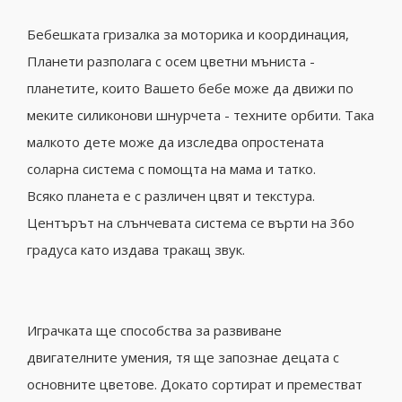
Бебешката гризалка за моторика и координация,
Планети разполага с осем цветни мъниста -
планетите, които Вашето бебе може да движи по
меките силиконови шнурчета - техните орбити. Така
малкото дете може да изследва опростената
соларна система с помощта на мама и татко.
Всяко планета е с различен цвят и текстура.
Центърът на слънчевата система се върти на 36о
градуса като издава тракащ звук.
Играчката ще способства за развиване
двигателните умения, тя ще запознае децата с
основните цветове. Докато сортират и преместват