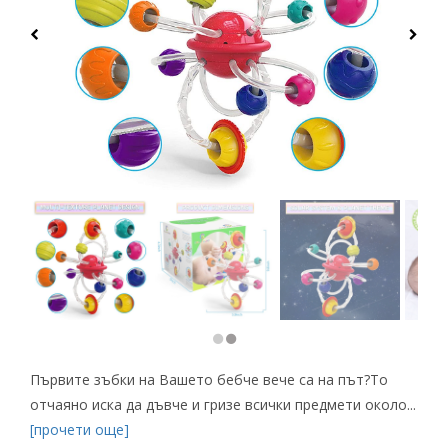
Първите зъбки на Вашето бебче вече са на път?То
отчаяно иска да дъвче и гризе всички предмети около...
[прочети още]