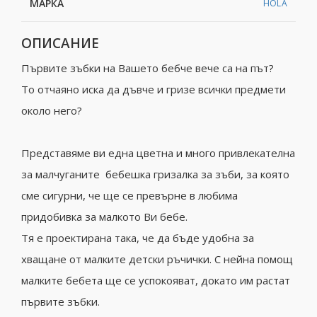
МАРКА
HOLA
ОПИСАНИЕ
Първите зъбки на Вашето бебче вече са на път?
То отчаяно иска да дъвче и гризе всички предмети
около него?
Представяме ви една цветна и много привлекателна
за малчуганите бебешка гризалка за зъби, за която
сме сигурни, че ще се превърне в любима
придобивка за малкото Ви бебе.
Тя е проектирана така, че да бъде удобна за
хващане от малките детски ръчички. С нейна помощ
малките бебета ще се успокояват, докато им растат
първите зъбки.