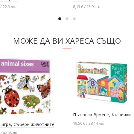
/ 22.9 лв.
8,13 € / 15.9 лв.
вяне в количката
Добавяне в количката
МОЖЕ ДА ВИ ХАРЕСА СЪЩО
Пъзел за броене, Къщички
19,50 € / 38.14 лв.
 игра, Събери животните
Добавяне в количката
 / 42.05 лв.