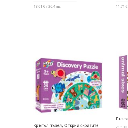
18,61 € / 36.4 лв.
11,71 € 
Добавяне в количката
Доба
Пъзел
Кръгъл пъзел, Открий скритите
21,50 €