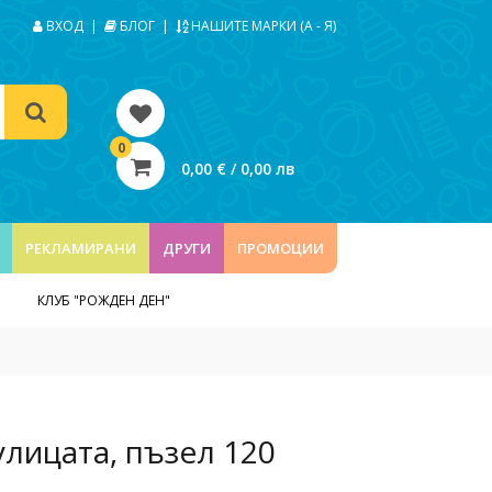
ВХОД
|
БЛОГ
|
НАШИТЕ МАРКИ (А - Я)
0
0,00 € / 0,00 лв
РЕКЛАМИРАНИ
ДРУГИ
ПРОМОЦИИ
КЛУБ "РОЖДЕН ДЕН"
 улицата, пъзел 120