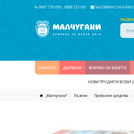
0887 728 656
,
0888 723 631
SALES@MALCHUGANI
ПАЗАР
Вси
НАЧАЛО
ДЪРВЕНИ
ВСИЧКО ЗА БЕБЕТО
НОВИ ПРОДУКТИ ВСЕКИ 
„Малчугани“
Пъзели
Превозни средства