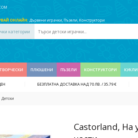
.COM
УВАЙ ОНЛАЙН:
Дървени играчки
,
Пъзели
,
Конструктори
чки категории
ТВОРЧЕСКИ
ПЛЮШЕНИ
ПЪЗЕЛИ
КОНСТРУКТОРИ
КУКЛИ
ДЕН
БЕЗПЛАТНА ДОСТАВКА НАД 70 ЛВ. / 35.79 €
Детски
Castorland, На