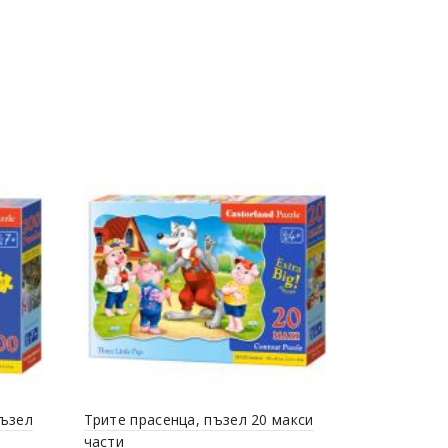
пъзел
Трите прасенца, пъзел 20 макси
Образоват
части
Спортовет