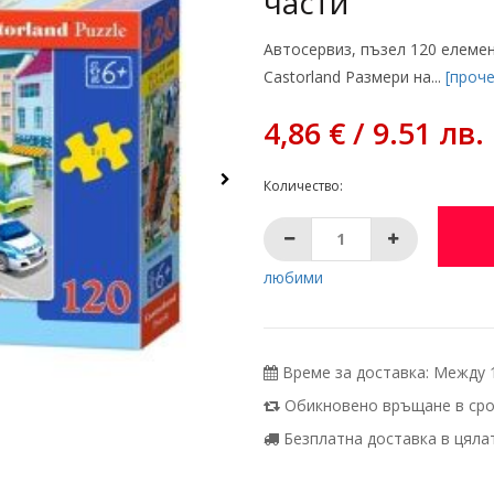
части
Автосервиз, пъзел 120 елемент
Castorland Размери на...
[проч
4,86 € / 9.51 лв.
Количество:
любими
Време за доставка: Между 11
Обикновено връщане в срок
Безплатна доставка в цялата