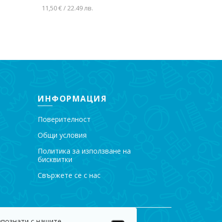
11,50 € / 22.49 лв.
Добавяне
Добавяне в количката
ИНФОРМАЦИЯ
Поверителност
Общи условия
Политика за използване на
бисквитки
Свържете се с нас
апознати с нашите