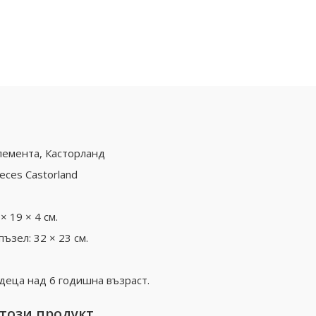
лемента, Касторланд
ieces Castorland
× 19 × 4 см.
ъзел: 32 × 23 см.
деца над 6 годишна възраст.
 този продукт