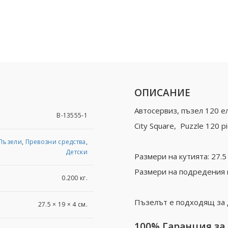
ОПИСАНИЕ
Автосервиз, пъзел 120 е
B-13555-1
City Square, Puzzle 120 p
Пъзели
,
Превозни средства
,
Детски
Размери на кутията: 27.5 
Размери на подредения п
0.200 кг.
Пъзелът е подходящ за 
27.5 × 19 × 4 см.
100% Гаранция за