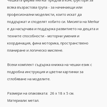
Чешката фирма Merkur предлага конструктори за
всяка възрастова група - за начинаещи или
професионални моделисти, които искат да
поддържат и споделят хобито си. Мисията на Merkur
е да насърчава и поддържа развитието на децата и
техните способности - моторни умения и
координация, фина моторика, пространствено
планиране и логическо мислене.
Всеки комплект съдържа книжка на чешки език с
подробна инструкция и цветни картинки за
сглобяване на моделите.
Размери на опаковката: 26 х 18 х 5 см.
Материали: метал.