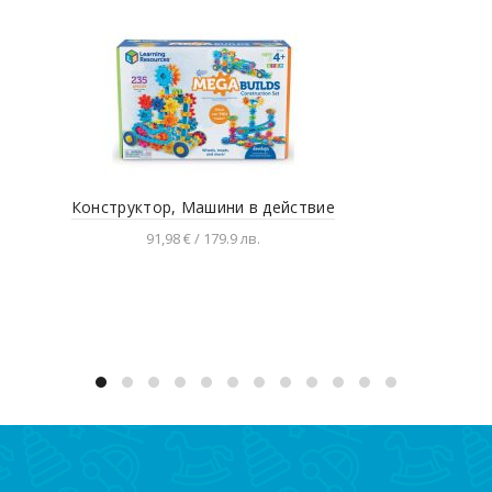
Конструктор, Машини в действие
Беб
91,98 € / 179.9 лв.
Добавяне в количката