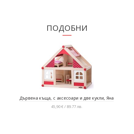
ПОДОБНИ
Дървена къща, с аксесоари и две кукли, Яна
Кук
45,90 € / 89.77 лв.
Добавяне в количката