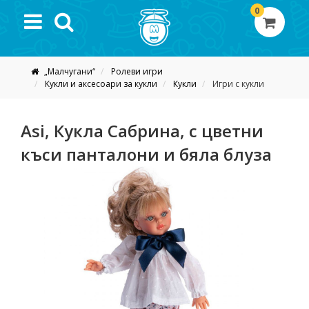
0
„Малчугани“
Ролеви игри
Кукли и аксесоари за кукли
Кукли
Игри с кукли
Asi, Кукла Сабрина, с цветни
къси панталони и бяла блуза