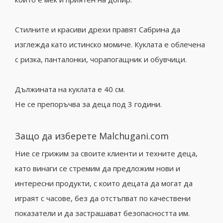
Стилните и красиви дрехи правят Сабрина да
изглежда като истинско момиче. Куклата е облечена
с ризка, панталонки, чорапогащник и обувчици.
Дължината на куклата е 40 см.
Не се препоръчва за деца под 3 години.
Защо да изберете Malchugani.com
Ние се грижим за своите клиенти и техните деца,
като винаги се стремим да предложим нови и
интересни продукти, с които децата да могат да
играят с часове, без да отстъпват по качествени
показатели и да застрашават безопасността им.