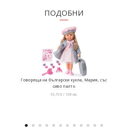
ПОДОБНИ
Говореща на български кукла, Мария, със
З
сиво палто
55,73 € / 109 лв.
Добавяне в количката