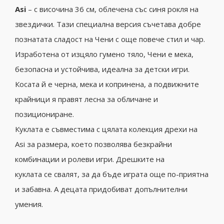
Asi
– с височина 36 см, облечена със синя рокля на
звездички. Тази специална версия съчетава добре
познатата сладост на Чени с още повече стил и чар.
Изработена от изцяло гумено тяло, Чени е мека,
безопасна и устойчива, идеална за детски игри.
Косата й е черна, мека и копринена, а подвижните
крайници я правят лесна за обличане и
позициониране.
Куклата е съвместима с цялата колекция дрехи на
Asi за размера, което позволява безкрайни
комбинации и ролеви игри. Дрешките на
куклата се свалят, за да бъде играта още по-приятна
и забавна. А децата придобиват допълнителни
умения.