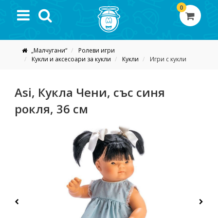
0
„Малчугани“
Ролеви игри
Кукли и аксесоари за кукли
Кукли
Игри с кукли
Asi, Кукла Чени, със синя
рокля, 36 см