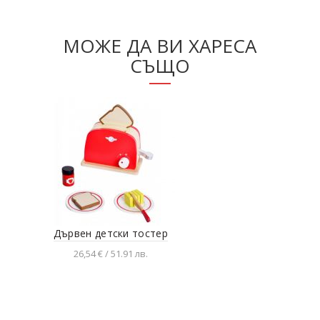
МОЖЕ ДА ВИ ХАРЕСА
СЪЩО
Дървен детски тостер
Дъ
26,54 € / 51.91 лв.
Добавяне в количката