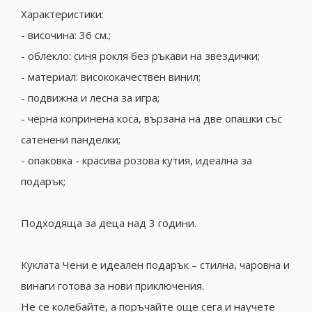
Характеристики:
- височина: 36 см.;
- облекло: синя рокля без ръкави на звездички;
- материал: висококачествен винил;
- подвижна и лесна за игра;
- черна копринена коса, вързана на две опашки със
сатенени панделки;
- опаковка - красива розова кутия, идеална за
подарък;
Подходяща за деца над 3 години.
Куклата Чени е идеален подарък – стилна, чаровна и
винаги готова за нови приключения.
Не се колебайте, а поръчайте още сега и научете