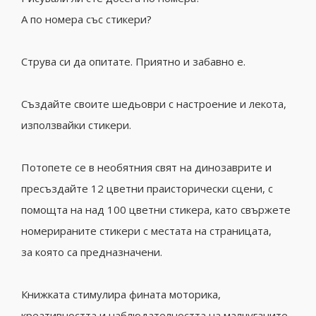
А по номера със стикери?
Струва си да опитате. Приятно и забавно е.
Създайте своите шедьоври с настроение и лекота,
използвайки стикери.
Потопете се в необятния свят на динозаврите и
пресъздайте 12 цветни праисторически сцени, с
помощта на над 100 цветни стикера, като свържете
номерираните стикери с местата на страницата,
за която са предназначени.
Книжката стимулира фината моторика,
креативността и наблюдателността на малчуганите.