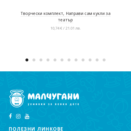
Творчески комплект, Направи сам кукли за
Хар
театър
10,74 € / 21.01 лв.
Добавяне в количката
ПОЛЕЗНИ ЛИНКОВЕ