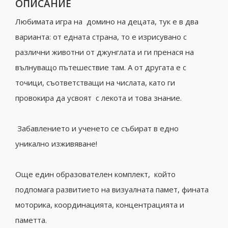
ОПИСАНИЕ
Любимата игра на домино на децата, тук е в два
варианта: от едната страна, то е изрисувано с
различни животни от джунглата и ги пренася на
вълнуващо пътешествие там. А от другата е с
точици, съответстващи на числата, като ги
провокира да усвоят с лекота и това знание.
Забавлението и ученето се събират в едно
уникално изживяване!
Още един образователен комплект, който
подпомага развитието на визуалната памет, фината
моторика, координацията, концентрацията и
паметта.