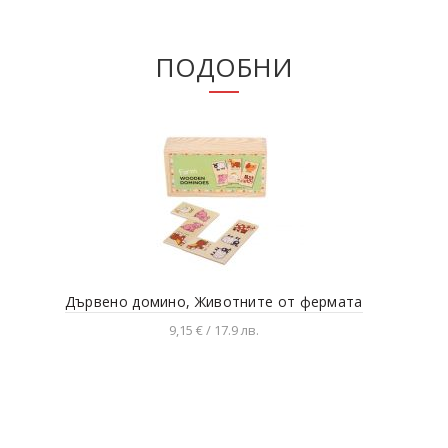
ПОДОБНИ
Дървено домино, Животните от фермата
Дет
9,15 € / 17.9 лв.
Добавяне в количката