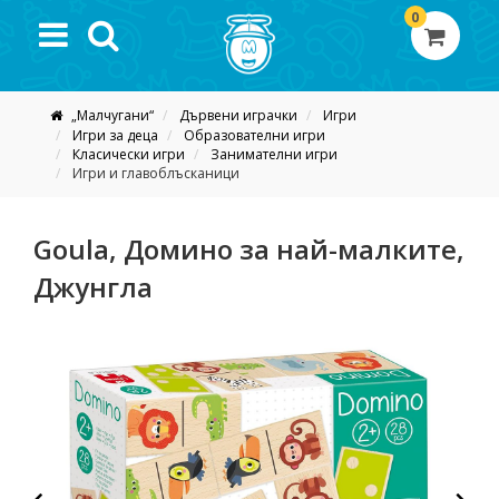
0
„Малчугани“
Дървени играчки
Игри
Игри за деца
Образователни игри
Класически игри
Занимателни игри
Игри и главоблъсканици
Goula, Домино за най-малките,
Джунгла