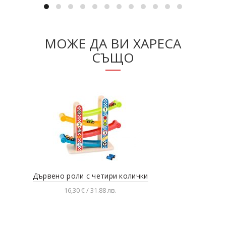
МОЖЕ ДА ВИ ХАРЕСА
СЪЩО
Дървено роли с четири колички
Ком
16,30 € / 31.88 лв.
Добавяне в количката