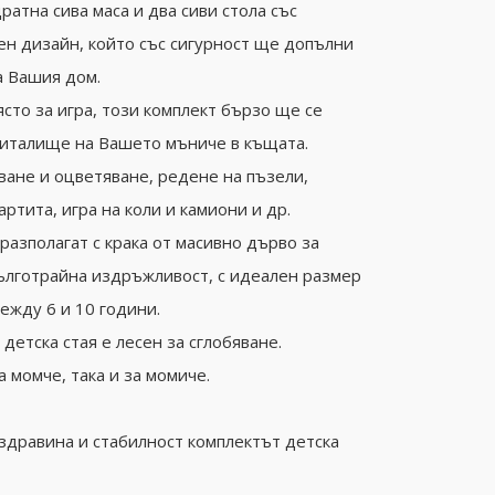
ратна сива маса и два сиви стола със
н дизайн, който със сигурност ще допълни
 Вашия дом.
ясто за игра, този комплект бързо ще се
италище на Вашето мъниче в къщата.
ване и оцветяване, редене на пъзели,
ртита, игра на коли и камиони и др.
разполагат с крака от масивно дърво за
ълготрайна издръжливост, с идеален размер
ежду 6 и 10 години.
детска стая е лесен за сглобяване.
 момче, така и за момиче.
 здравина и стабилност комплектът детска