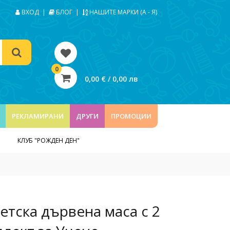
ВХОД
|
БЛОГ
|
НАШИТЕ МАРКИ (А - Я)
0
0,00 € / 0,00 лв
РЕКЛАМИРАНИ
ДРУГИ
ПРОМОЦИИ
КЛУБ "РОЖДЕН ДЕН"
етска дървена маса с 2