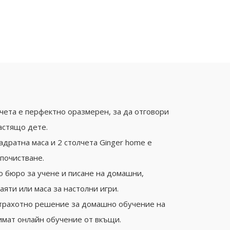
лчета е перфектно оразмерен, за да отговори
астящо дете.
адратна маса и 2 столчета Ginger home е
 почистване.
о бюро за учене и писане на домашни,
аяти или маса за настолни игри.
 страхотно решение за домашно обучение на
имат онлайн обучение от вкъщи.