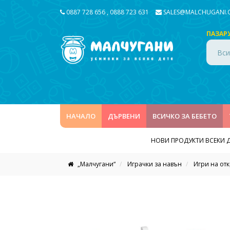
0887 728 656
,
0888 723 631
SALES@MALCHUGANI
ПАЗАР
Вси
НАЧАЛО
ДЪРВЕНИ
ВСИЧКО ЗА БЕБЕТО
НОВИ ПРОДУКТИ ВСЕКИ 
„Малчугани“
Играчки за навън
Игри на от