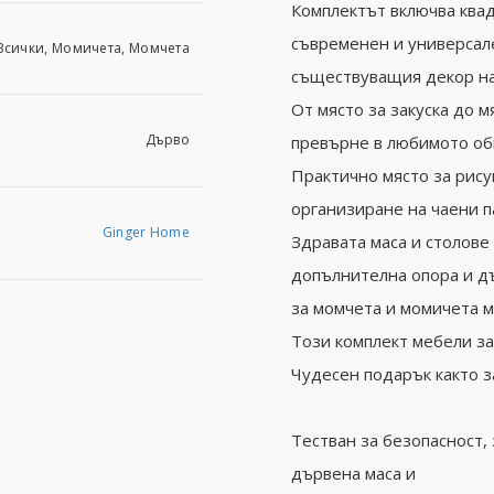
Комплектът включва квад
съвременен и универсале
Всички, Момичета, Момчета
съществуващия декор на
От място за закуска до м
Дърво
превърне в любимото об
Практично място за рису
организиране на чаени па
Ginger Home
Здравата маса и столове 
допълнителна опора и д
за момчета и момичета м
Този комплект мебели за 
Чудесен подарък както за
Тестван за безопасност,
дървена маса и