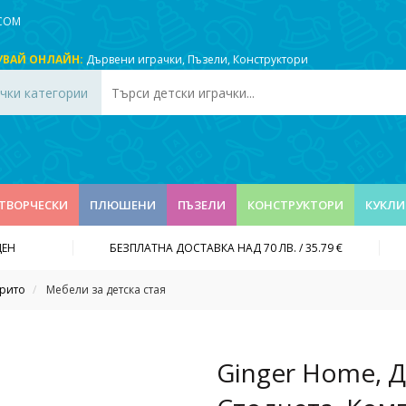
.COM
УВАЙ ОНЛАЙН:
Дървени играчки
,
Пъзели
,
Конструктори
чки категории
ТВОРЧЕСКИ
ПЛЮШЕНИ
ПЪЗЕЛИ
КОНСТРУКТОРИ
КУКЛИ
ДЕН
БЕЗПЛАТНА ДОСТАВКА НАД 70 ЛВ. / 35.79 €
крито
Мебели за детска стая
Ginger Home, Д