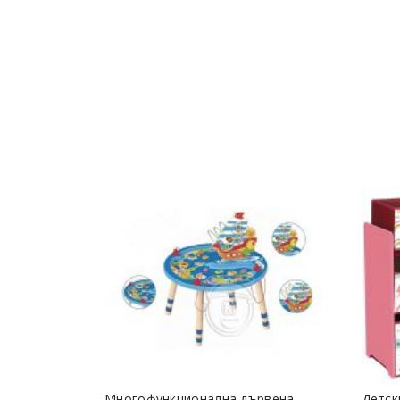
Многофункционална дървена
Детск