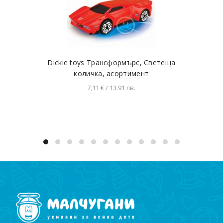
Dickie toys Трансформърс, Светеща
С
количка, асортимент
7,11 € / 13.91 лв.
Добавяне в количката