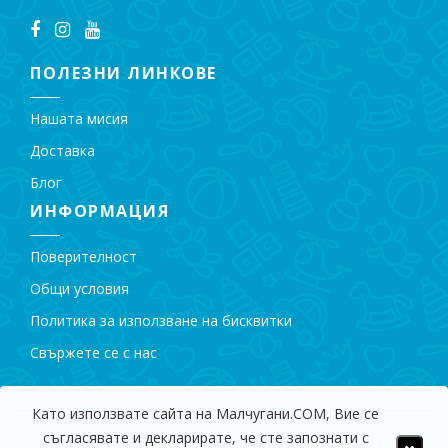
ПОЛЕЗНИ ЛИНКОВЕ
Нашата мисия
Доставка
Блог
ИНФОРМАЦИЯ
Поверителност
Общи условия
Политика за използване на бисквитки
Свържете се с нас
Като използвате сайта на Малчугани.COM, Вие се
съгласявате и декларирате, че сте запознати с
© 2009 - 2018 Магазин за Детски Играчки "Малчугани".