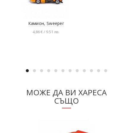
Камион, Sweeper
П
4,86 € / 9.51 лв.
Добавяне в количката
МОЖЕ ДА ВИ ХАРЕСА
СЪЩО