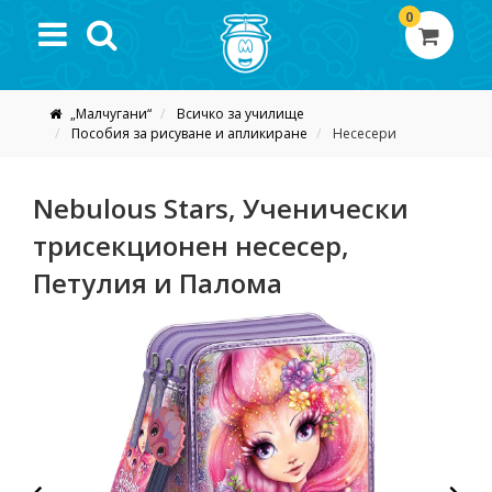
0
„Малчугани“
Всичко за училище
Пособия за рисуване и апликиране
Несесери
Nebulous Stars, Ученически
трисекционен несесер,
Петулия и Палома