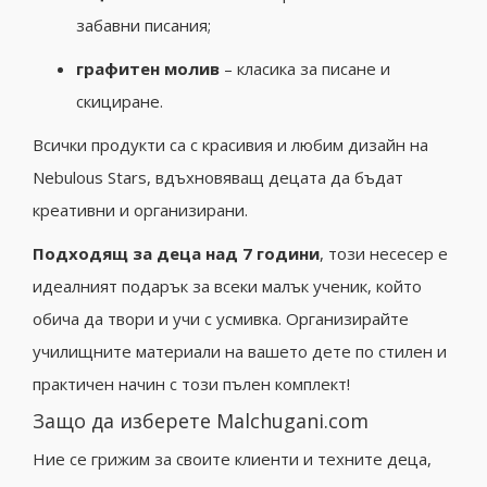
забавни писания;
графитен молив
– класика за писане и
скициране.
Всички продукти са с красивия и любим дизайн на
Nebulous Stars, вдъхновяващ децата да бъдат
креативни и организирани.
Подходящ за деца над 7 години
, този несесер е
идеалният подарък за всеки малък ученик, който
обича да твори и учи с усмивка. Организирайте
училищните материали на вашето дете по стилен и
практичен начин с този пълен комплект!
Защо да изберете Malchugani.com
Ние се грижим за своите клиенти и техните деца,