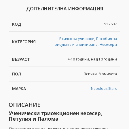
ДОПЪЛНИТЕЛНА ИНФОРМАЦИЯ
КОД
N12607
Всичко за училище
,
Пособия за
КАТЕГОРИЯ
рисуване и апликиране
,
Несесери
ВЪЗРАСТ
7-10 години, над 10 години
ПОЛ
Всички, Момичета
МАРКА
Nebulous Stars
ОПИСАНИЕ
Ученически трисекционен несесер,
Петулия и Палома
Подгответе се за училище с този впечатляващ