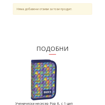
Няма добавени отзиви за този продукт.
ПОДОБНИ
Ученически несесер Pop It, с 1 цип
Уче