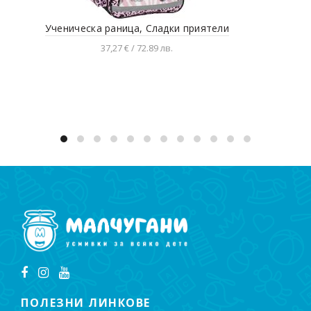
Ученическа раница, Сладки приятели
К
37,27 € / 72.89 лв.
Добавяне в количката
ПОЛЕЗНИ ЛИНКОВЕ