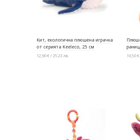
Кит, екологична плюшена играчка
Плюше
от серията Keeleco, 25 см
раниц
12,90 € / 25.23 лв.
10,50 €
Добавяне в количката
Доба