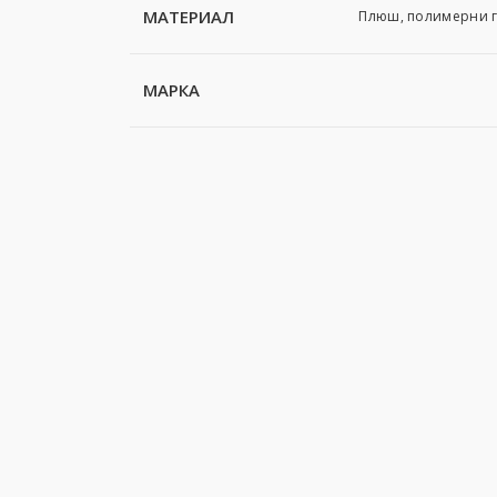
МАТЕРИАЛ
Плюш, пoлимeрни г
МАРКА