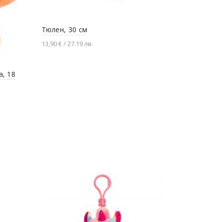
Тюлен, 30 см
13,90 € / 27.19 лв.
Добавяне в количката
Октопод, 
, 18
играчка от
16,90 € / 33.0
Добавяне