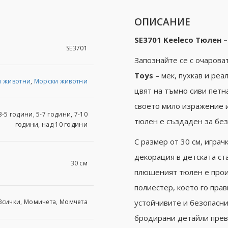
ОПИСАНИЕ
SE3701 Keeleco Тюлен 
SE3701
Запознайте се с очаров
Toys
– мек, пухкав и реа
и животни
,
Морски животни
цвят на тъмно сиви петн
своето мило изражение 
3-5 години, 5-7 години, 7-10
тюлен е създаден за без
години, над 10 години
С размер от 30 см, играч
декорация в детската ст
30 см
плюшеният тюлен е прои
полиестер, което го пра
Всички, Момичета, Момчета
устойчивите и безопасни
бродирани детайли прев