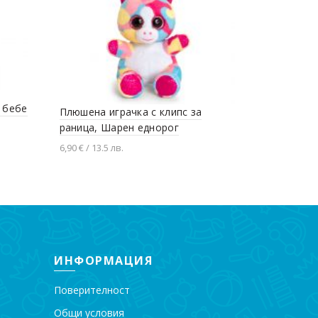
а бебе
Плюшена играчка с клипс за
Плюшен им
раница, Шарен еднорог
бебе, 20 с
6,90 € / 13.5 лв.
8,13 € / 15.9 
Добавяне в количката
Добавяне
ИНФОРМАЦИЯ
Поверителност
Общи условия