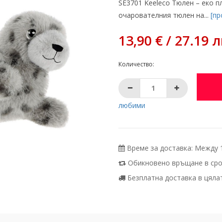
SE3701 Keeleco Тюлен – еко п
очарователния тюлен на...
[пр
13,90 € / 27.19 л
Количество:
любими
Време за доставка: Между 11
Обикновено връщане в срок
Безплатна доставка в цялата