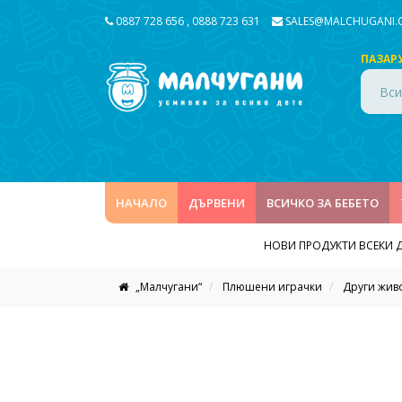
0887 728 656
,
0888 723 631
SALES@MALCHUGANI
ПАЗАР
Вси
НАЧАЛО
ДЪРВЕНИ
ВСИЧКО ЗА БЕБЕТО
НОВИ ПРОДУКТИ ВСЕКИ 
„Малчугани“
Плюшени играчки
Други жив