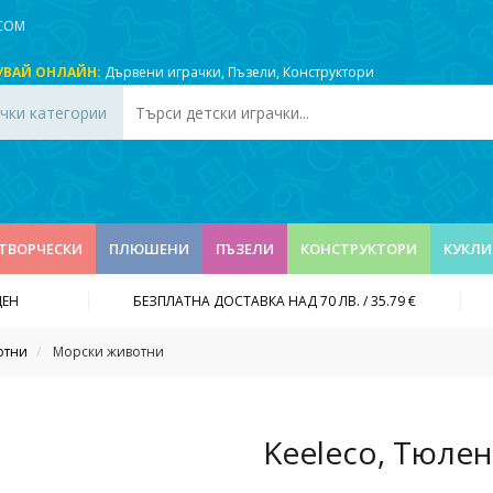
.COM
УВАЙ ОНЛАЙН:
Дървени играчки
,
Пъзели
,
Конструктори
чки категории
ТВОРЧЕСКИ
ПЛЮШЕНИ
ПЪЗЕЛИ
КОНСТРУКТОРИ
КУКЛИ
ДЕН
БЕЗПЛАТНА ДОСТАВКА НАД 70 ЛВ. / 35.79 €
отни
Морски животни
Keeleco, Тюлен,