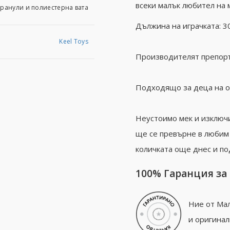
всеки малък любител на 
ранули и пoлиecтeрна вата
Дължина на играчката: 30
Keel Toys
Производителят препоръч
Подходящо за деца на о
Неустоимо мек и изключ
ще се превърне в любим 
количката още днес и по
100% Гаранция за
Ние от Мал
и оригинал