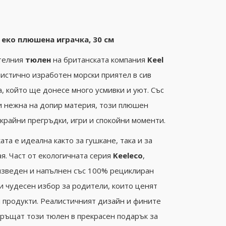
– еко плюшена играчка, 30 см
ателния
тюлен
на британската компания
Keel
листично изработен морски приятел в сив
а, който ще донесе много усмивки и уют. Със
и нежна на допир материя, този плюшен
крайни прегръдки, игри и спокойни моменти.
ката е идеална както за гушкане, така и за
ая. Част от екологичната серия
Keeleco
,
зведен и напълнен със 100% рециклиран
ви чудесен избор за родители, които ценят
 продукти. Реалистичният дизайн и фините
ръщат този тюлен в прекрасен подарък за