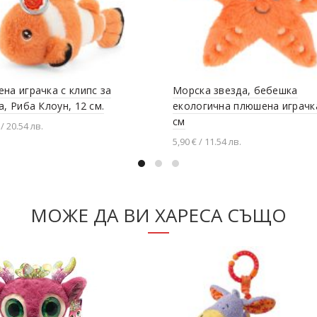
на играчка с клипс за
Морска звезда, бебешка
а, Риба Клоун, 12 см.
екологична плюшена играчка
см
 / 20.54 лв.
5,90 € / 11.54 лв.
вяне в количката
Добавяне в количката
МОЖЕ ДА ВИ ХАРЕСА СЪЩО