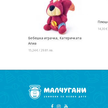
Плюше
14,30 €
Доба
Бебешка играчка, Катеричката
Апиа
15,24 € / 29.81 лв.
Добавяне в количката