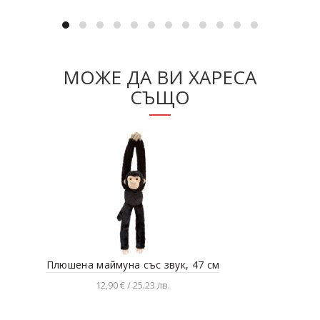
МОЖЕ ДА ВИ ХАРЕСА
СЪЩО
Плюшена маймуна със звук, 47 см
Плю
12,90 € / 25.23 лв.
Добавяне в количката