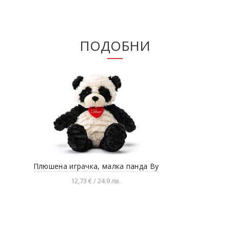
ПОДОБНИ
Плюшена играчка, малка панда Ву
К
12,73 € / 24.9 лв.
Добавяне в количката