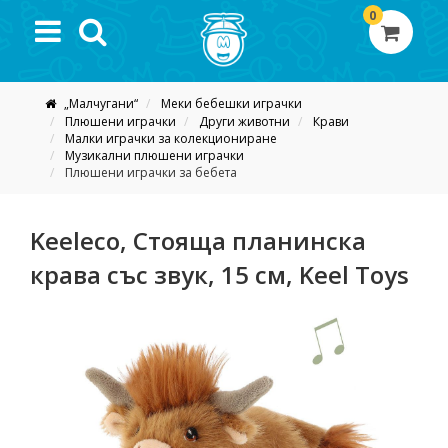
0
„Малчугани“
Меки бебешки играчки
Плюшени играчки
Други животни
Крави
Малки играчки за колекциониране
Музикални плюшени играчки
Плюшени играчки за бебета
Keeleco, Стояща планинска
крава със звук, 15 см, Keel Toys