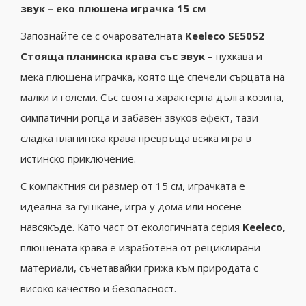
звук – еко плюшена играчка 15 см
Запознайте се с очарователната
Keeleco SE5052
Стояща планинска крава със звук
– пухкава и
мека плюшена играчка, която ще спечели сърцата на
малки и големи. Със своята характерна дълга козина,
симпатични рогца и забавен звуков ефект, тази
сладка планинска крава превръща всяка игра в
истинско приключение.
С компактния си размер от 15 см, играчката е
идеална за гушкане, игра у дома или носене
навсякъде. Като част от екологичната серия
Keeleco
,
плюшената крава е изработена от рециклирани
материали, съчетавайки грижа към природата с
високо качество и безопасност.