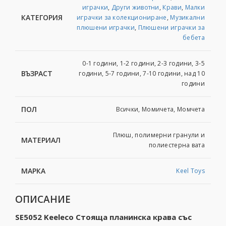
играчки
,
Други животни
,
Крави
,
Малки
КАТЕГОРИЯ
играчки за колекциониране
,
Музикални
плюшени играчки
,
Плюшени играчки за
бебета
0-1 години, 1-2 години, 2-3 години, 3-5
ВЪЗРАСТ
години, 5-7 години, 7-10 години, над 10
години
ПОЛ
Всички, Момичета, Момчета
Плюш, пoлимeрни гранули и
МАТЕРИАЛ
пoлиecтeрна вата
МАРКА
Keel Toys
ОПИСАНИЕ
SE5052 Keeleco Стояща планинска крава със