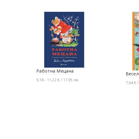
Работна Мецана
Весел
9,18 - 11,22 € / 17.95 лв.
7,64 € /
Доба
Разгледай продукта