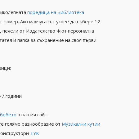
ликолепната
поредица на Библиотека
 с номер. Ако малчуганът успее да събере 12-
, печели от Издателство Фют персонална
тател и папка за съхранение на своя първи
рици;
-7 години.
 бебето
в нашия сайт.
те голямо разнообразие от
Музикални кутии
конструктори
ТУК