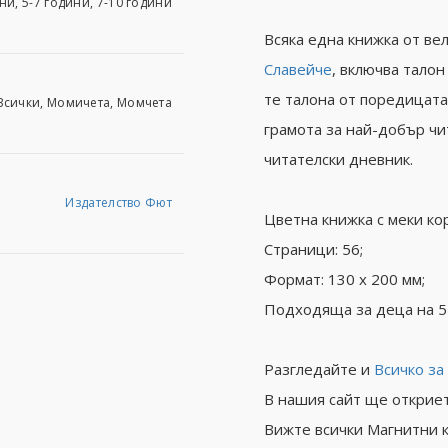
ни, 5-7 години, 7-10 години
Всяка една книжка от ве
Славейче
, включва талон
те талона от поредицата
Всички, Момичета, Момчета
грамота за най-добър чи
читателски дневник.
Издателство Фют
Цветна книжка с меки ко
Страници: 56;
Формат: 130 х 200 мм;
Подходяща за деца на 5
Разгледайте и
Всичко за
В нашия сайт ще открие
Вижте всички Магнитни 