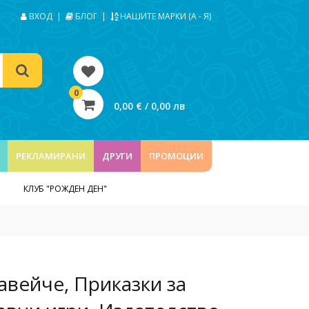
ВХОД
|
БЛОГ
|
НАШИТЕ МАРКИ (А - Я)
0
0,00 € / 0,00 лв
РЕКЛАМИРАНИ
ДРУГИ
ПРОМОЦИИ
КЛУБ "РОЖДЕН ДЕН"
авейче, Приказки за