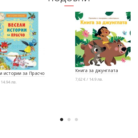
Книга за джунглата
и истории за Прасчо
7,62 € / 14.9 лв.
 14.94 лв.
Добавяне в количката
вяне в количката