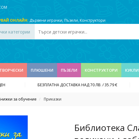
.COM
УВАЙ ОНЛАЙН:
Дървени играчки
,
Пъзели
,
Конструктори
чки категории
ТВОРЧЕСКИ
ПЛЮШЕНИ
ПЪЗЕЛИ
КОНСТРУКТОРИ
КУКЛИ
ДЕН
БЕЗПЛАТНА ДОСТАВКА НАД 70 ЛВ. / 35.79 €
Книжки за обучение
Приказки
Библиотека Сл