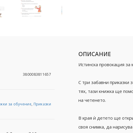
ОПИСАНИЕ
Истинска провокация за м
3800083811657
С три забавни приказки з
тях, тази книжка ще пом
на четенето.
жки за обучение
,
Приказки
В края ѝ детето ще откр
своя снимка, да нарисува