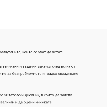
алчуганите, които се учат да четат!
а великани и задачки-закачки след всяка от
огне за безпроблемното и гладко овладяване
ие читателски дневник, в който да залепи
 великан и да оцени книжката.