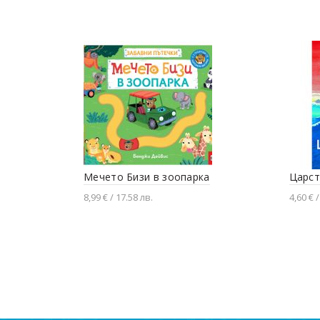
Мечето Бизи в зоопарка
Царст
8,99 € / 17.58 лв.
4,60 € /
Добавяне в количката
Доба