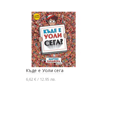
Къде е Уоли сега
Концерт в
6,62 € / 12.95 лв.
3,53 € / 6.9 л
Добавяне в количката
Добавяне