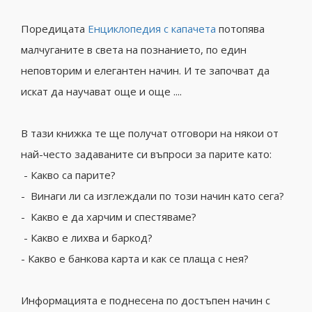
Поредицата
Енциклопедия с капачета
потопява
малчуганите в света на познанието, по един
неповторим и елегантен начин. И те започват да
искат да научават още и още ....
В тази книжка те ще получат отговори на някои от
най-често задаваните си въпроси за парите като:
- Какво са парите?
- Винаги ли са изглеждали по този начин като сега?
- Какво е да харчим и спестяваме?
- Какво е лихва и баркод?
- Какво е банкова карта и как се плаща с нея?
Информацията е поднесена по достъпен начин с