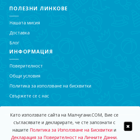
ПОЛЕЗНИ ЛИНКОВЕ
Нашата мисия
Доставка
Блог
ИНФОРМАЦИЯ
Поверителност
Общи условия
Политика за използване на бисквитки
Свържете се с нас
Като използвате сайта на Малчугани.COM, Вие се
съгласявате и декларирате, че сте запознати с
© 2009 - 2018 Магазин за Детски Играчки "Малчугани".
нашите
Политика за Използване на Бисквитки
и
Всички права запазени.
Декларация за Поверителност на Личните Данни
.