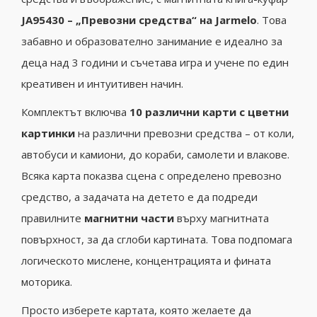
JA95430 – „Превозни средства“ на Jarmelo
. Това
забавно и образователно занимание е идеално за
деца над 3 години и съчетава игра и учене по един
креативен и интуитивен начин.
Комплектът включва
10 различни карти с цветни
картинки
на различни превозни средства – от коли,
автобуси и камиони, до кораби, самолети и влакове.
Всяка карта показва сцена с определено превозно
средство, а задачата на детето е да подреди
правилните
магнитни части
върху магнитната
повърхност, за да сглоби картината. Това подпомага
логическото мислене, концентрацията и фината
моторика.
Просто изберете картата, която желаете да