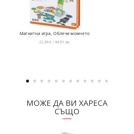
Магнитна игра, Облечи момчето
Ма
22,96 € / 44.91 лв.
Добавяне в количката
МОЖЕ ДА ВИ ХАРЕСА
СЪЩО