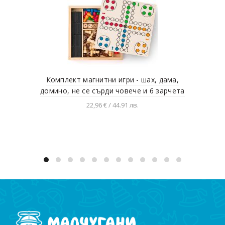
Комплект магнитни игри - шах, дама,
Акт
домино, не се сърди човече и 6 зарчета
22,96 € / 44.91 лв.
Добавяне в количката