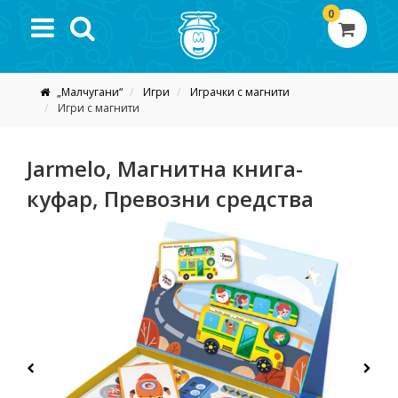
0
„Малчугани“
Игри
Играчки с магнити
Игри с магнити
Jarmelo, Магнитна книга-
куфар, Превозни средства