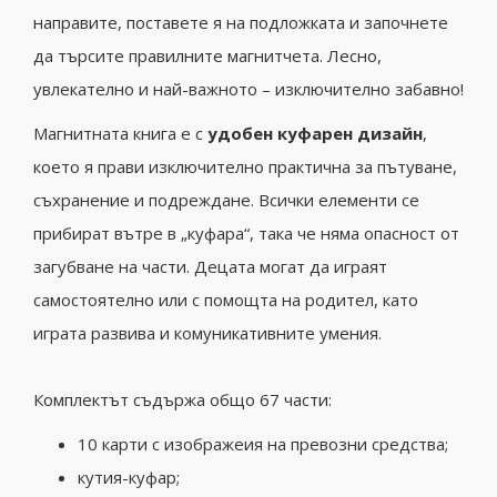
направите, поставете я на подложката и започнете
да търсите правилните магнитчета. Лесно,
увлекателно и най-важното – изключително забавно!
Магнитната книга е с
удобен куфарен дизайн
,
което я прави изключително практична за пътуване,
съхранение и подреждане. Всички елементи се
прибират вътре в „куфара“, така че няма опасност от
загубване на части. Децата могат да играят
самостоятелно или с помощта на родител, като
играта развива и комуникативните умения.
Комплектът съдържа общо 67 части:
10 карти с изображеия на превозни средства;
кутия-куфар;