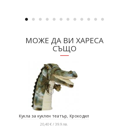
МОЖЕ ДА ВИ ХАРЕСА
СЪЩО
Кукла за куклен театър, Крокодил
Моя
20,40 € / 39.9 лв.