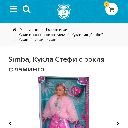
0
„Малчугани“
Ролеви игри
Кукли и аксесоари за кукли
Кукли тип „Барби”
Кукли
Игри с кукли
Simba, Кукла Стефи с рокля
фламинго