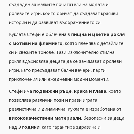
създаден за малките почитатели на модата и
ролевите игри, които обичат да създават красиви
истории и да развиват въображението си.
Куклата Стефи е облечена в
пищна и цветна рокля
с мотиви на фламинго
, която пленява с детайлите
си и свежите тонове. Тази изключително стилна
рокля вдъхновява децата да се занимават с ролеви
игри, като пресъздават бални вечери, парти
приключения или ежедневни модни моменти.
Стефи има
подвижни ръце, крака и глава
, което
позволява различни пози и прави играта
реалистична и динамична. Куклата е изработена от
висококачествени материали
, безопасни за деца
над
3 години
, като гарантира здравина и