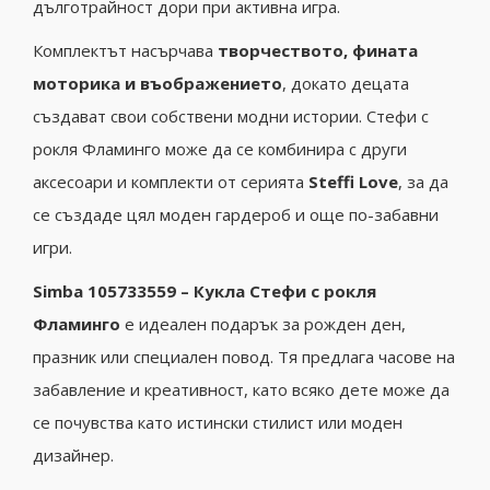
дълготрайност дори при активна игра.
Комплектът насърчава
творчеството, фината
моторика и въображението
, докато децата
създават свои собствени модни истории. Стефи с
рокля Фламинго може да се комбинира с други
аксесоари и комплекти от серията
Steffi Love
, за да
се създаде цял моден гардероб и още по-забавни
игри.
Simba 105733559 – Кукла Стефи с рокля
Фламинго
е идеален подарък за рожден ден,
празник или специален повод. Тя предлага часове на
забавление и креативност, като всяко дете може да
се почувства като истински стилист или моден
дизайнер.