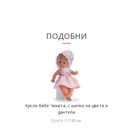
ПОДОБНИ
Кукла-бебе Чикита, с шапка на цветя и
Ку
дантели
29,60 € / 57.89 лв.
Добавяне в количката