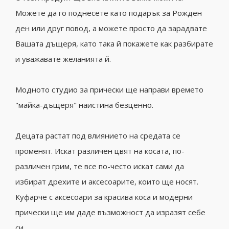
Можете да го поднесете като подарък за Рожден
ден или друг повод, а можете просто да зарадвате
Вашата дъщеря, като така й покажете как разбирате
и уважавате желанията й.
Модното студио за прически ще направи времето
"майка-дъщеря" наистина безценно.
Децата растат под влиянието на средата се
променят. Искат различен цвят на косата, по-
различен грим, те все по-често искат сами да
избират дрехите и аксесоарите, които ще носят.
Куфарче с аксесоари за красива коса и модерни
прически ще им даде възможност да изразят себе
си.