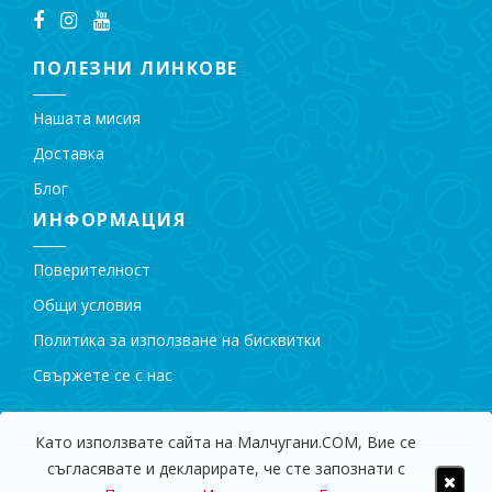
ПОЛЕЗНИ ЛИНКОВЕ
Нашата мисия
Доставка
Блог
ИНФОРМАЦИЯ
Поверителност
Общи условия
Политика за използване на бисквитки
Свържете се с нас
Като използвате сайта на Малчугани.COM, Вие се
съгласявате и декларирате, че сте запознати с
© 2009 - 2018 Магазин за Детски Играчки "Малчугани".