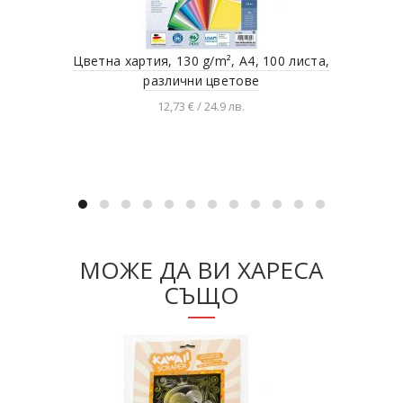
Цветна хартия, 130 g/m², A4, 100 листа,
Съз
различни цветове
12,73 € / 24.9 лв.
Добавяне в количката
МОЖЕ ДА ВИ ХАРЕСА
СЪЩО