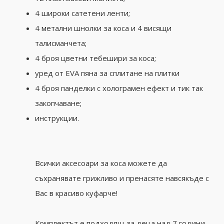
4 широки сатетени ленти;
4 метални шнолки за коса и 4 висящи
талисманчета;
4 броя цветни тебешири за коса;
уред от EVA пяна за сплитане на плитки
4 броя панделки с холограмен ефект и тик так
закопчаване;
инструкции.
Всички аксесоари за коса можете да
съхранявате грижливо и пренасяте навсякъде с
Вас в красиво куфарче!
Комплектът е подходящ за деца над 7 години.