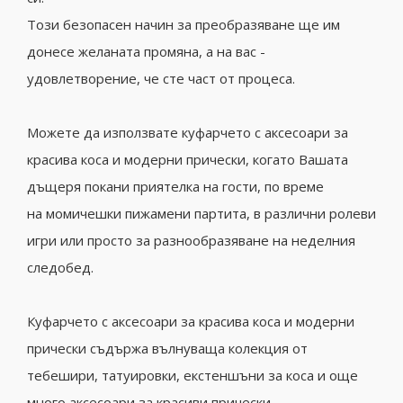
Този безопасен начин за преобразяване ще им
донесе желаната промяна, а на вас -
удовлетворение, че сте част от процеса.
Можете да използвате куфарчето с аксесоари за
красива коса и модерни прически, когато Вашата
дъщеря покани приятелка на гости, по време
на момичешки пижамени партита, в различни ролеви
игри или просто за разнообразяване на неделния
следобед.
Куфарчето с аксесоари за красива коса и модерни
прически съдържа вълнуваща колекция от
тебешири, татуировки, екстеншъни за коса и още
много аксесоари за красиви прически.