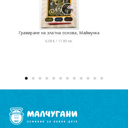
Гравиране на златна основа, Маймунка
Кап
6,08 € / 11.89 лв.
Добавяне в количката