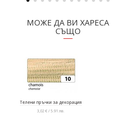
МОЖЕ ДА ВИ ХАРЕСА
СЪЩО
Телени пръчки за декорация
К
3,02 € / 5.91 лв.
Добавяне в количката