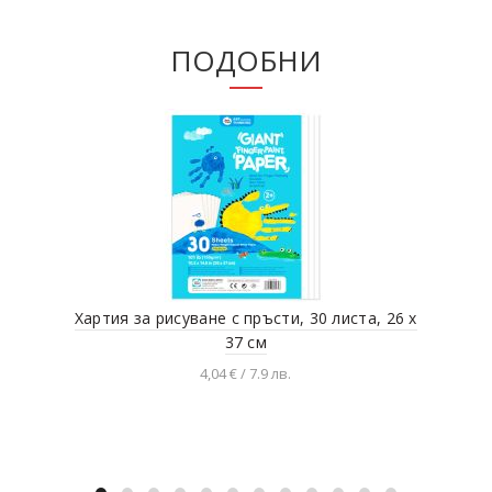
ПОДОБНИ
Хартия за рисуване с пръсти, 30 листа, 26 x
Скр
37 см
4,04 € / 7.9 лв.
Добавяне в количката