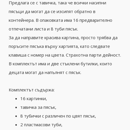
Предлага се с тавичка, така че всички насипни
пясъци да могат да се изсипят обратно в
контейнера. В опаковката има 16 предварително
отпечатани листа и 8 туби пясък.
За да направите красива картина, просто трябва да
поръсите пясъка върху хартията, като следвате
клавиша с номер на цвета. Страхотна парти дейност.
В комплектът има и две стъклени бутилки, които
децата могат да напълнят с пясък.
Комплектът съдържа:
16 картинки,
тавичка за пясък,
8 тубички с различен по цвят пясък,
2 пластмасови туби,