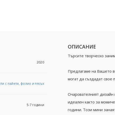
ОПИСАНИЕ
Търсите творческо зани
2020
Предлагаме на Вашето в
могат да създадат свое 
ти с пайети, фолио и пясък
Очарователният дизайн н
идеален както за момичет
5-7 години
години. Този мини зана