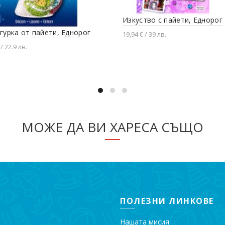
Изкуство с пайети, Еднорог
гурка от пайети, Еднорог
19,94 € / 39 лв.
/ 22.9 лв.
Добавяне в количката
вяне в количката
МОЖЕ ДА ВИ ХАРЕСА СЪЩО
ПОЛЕЗНИ ЛИНКОВЕ
Нашата мисия