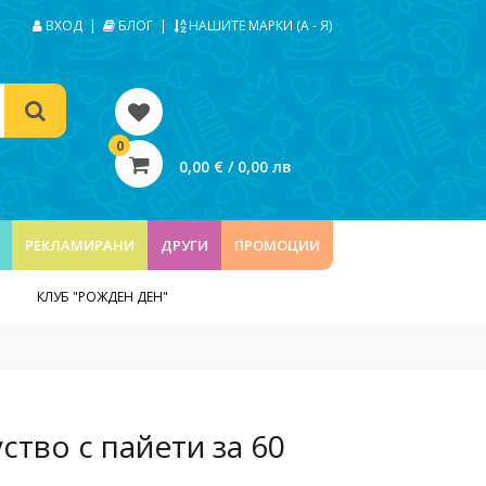
ВХОД
|
БЛОГ
|
НАШИТЕ МАРКИ (А - Я)
0
0,00 € / 0,00 лв
РЕКЛАМИРАНИ
ДРУГИ
ПРОМОЦИИ
КЛУБ "РОЖДЕН ДЕН"
уство с пайети за 60