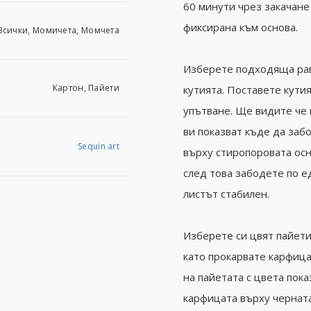
60 минути чрез закачане
фиксирана към основа.
Всички, Момичета, Момчета
Изберете подходяща рав
Картoн, Пайети
кутията. Поставете кутия
упътване. Ще видите че 
ви показват къде да заб
Sequin art
върху стиропоровата осн
след това забодете по ед
листът стабилен.
Изберете си цвят пайети
като прокарвате карфица
на пайетата с цвета пок
карфицата върху черната