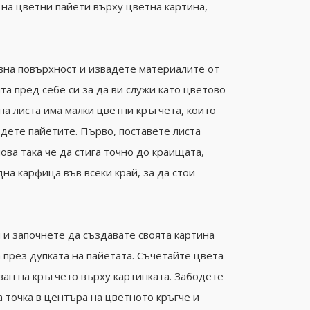
 на цветни пайети върху цветна картина,
на повърхност и извадете материалите от
та пред себе си за да ви служи като цветово
на листа има малки цветни кръгчета, които
одете пайетите. Първо, поставете листа
ова така че да стига точно до краищата,
на карфица във всеки край, за да стои
 и започнете да създавате своята картина
 през дупката на пайетата. Съчетайте цвета
азан на кръгчето върху картинката. Забодете
 точка в центъра на цветното кръгче и