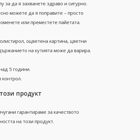
у за да я захванете здраво и сигурно.
есно можете да я поправите – просто
роменете или преместете пайетата.
олистирол, оцветена картина, цветни
държанието на кутията може да варира.
над 5 години.
 контрол.
 този продукт
чугани гарантираме за качеството
ността на този продукт.