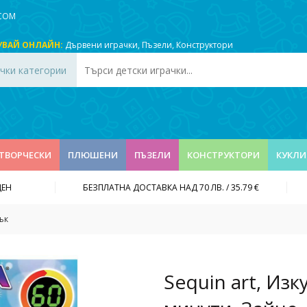
.COM
УВАЙ ОНЛАЙН:
Дървени играчки
,
Пъзели
,
Конструктори
чки категории
ТВОРЧЕСКИ
ПЛЮШЕНИ
ПЪЗЕЛИ
КОНСТРУКТОРИ
КУКЛИ
ДЕН
БЕЗПЛАТНА ДОСТАВКА НАД 70 ЛВ. / 35.79 €
ък
Sequin art, Изк