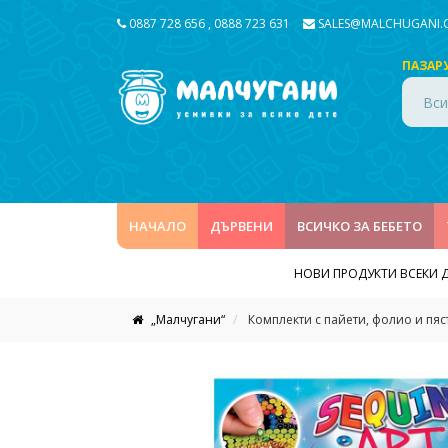
0887 728 656
,
0888 723 631
SALES@MALCHUGANI
ПАЗАР
Вси
НАЧАЛО
ДЪРВЕНИ
ВСИЧКО ЗА БЕБЕТО
НОВИ ПРОДУКТИ ВСЕКИ 
„Малчугани“
Комплекти с пайети, фолио и пяс