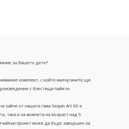
мание за Вашето дете?
нимание комплект, с който малчуганите ще
произведение с блестящи пайети.
а зайче от нашата гама Sequin Art 60 е
а, така и за момчета на възраст над 5
ятчийски проект може да бъде завършен за