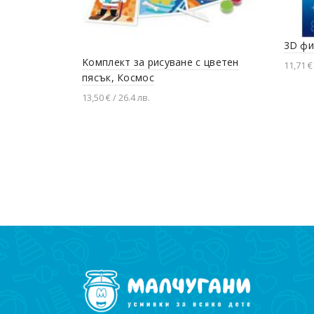
3D фи
Kомплект за рисуване с цветен
11,71 € 
пясък, Космос
Доба
13,50 € / 26.4 лв.
Добавяне в количката