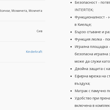
Безопасност - потв
INTERTEK;
Всички, Момичета, Момчета
Функционалност - н
в Киелце;
Сив
Бързо сгъване и ра
Функция люлка - п
Игрална площадка -
Kinderkraft
безопасна игрална 
може да служи като
Двойна защита с ка
Ефирна мрежа на с
въздуха;
Матрак с памучно по
Удобство при прена
включена в комплек