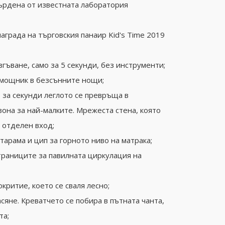
ърдена от известната лаборатория
аграда на търговския панаир Kid's Time 2019
згъване, само за 5 секунди, без инструменти;
омощник в безсънните нощи;
 за секунди леглото се превръща в
зона за най-малките. Мрежеста стена, която
 отделен вход;
тарама и цип за горното ниво на матрака;
траниците за павилната циркулация на
критие, което се сваля лесно;
сяне. Креватчето се побира в пътната чанта,
та;