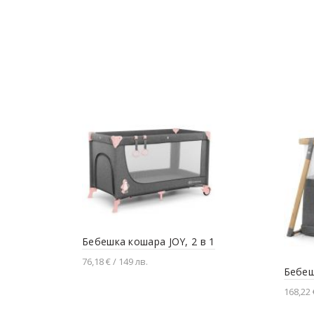
Бебешка кошара JOY, 2 в 1
76,18 € / 149 лв.
Бебеш
168,22 
Разгледай продукта
Доба