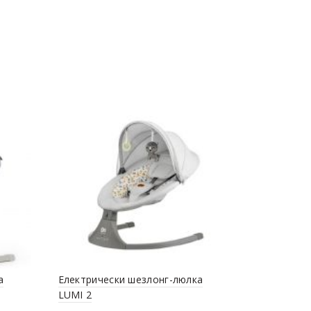
а
Електрически шезлонг-люлка
Бебешка ко
LUMI 2
тъмно сив