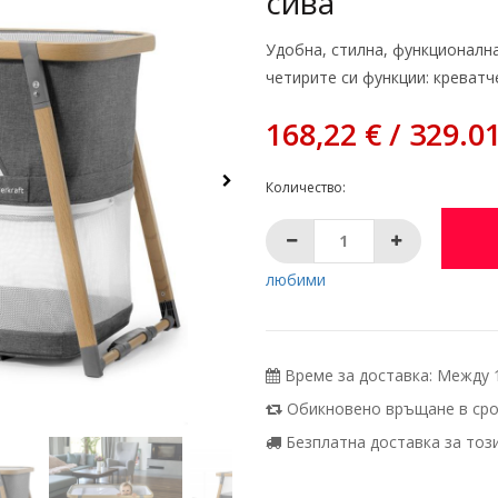
сива
Удобна, стилна, функционална
четирите си функции: креватче
168,22 € / 329.0
Количество:
любими
Време за доставка: Между 11
Обикновено връщане в срок
Безплатна доставка за този