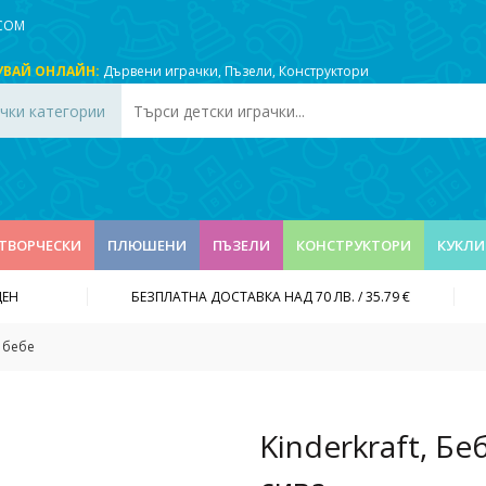
.COM
УВАЙ ОНЛАЙН:
Дървени играчки
,
Пъзели
,
Конструктори
чки категории
ТВОРЧЕСКИ
ПЛЮШЕНИ
ПЪЗЕЛИ
КОНСТРУКТОРИ
КУКЛИ
ДЕН
БЕЗПЛАТНА ДОСТАВКА НАД 70 ЛВ. / 35.79 €
 бебе
Kinderkraft, Бе