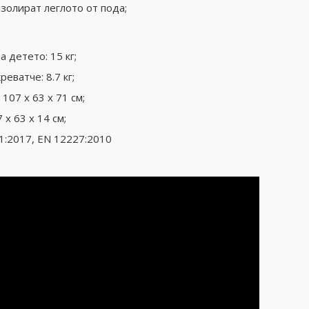
золират леглото от пода;
 детето: 15 кг;
еватче: 8.7 кг;
107 х 63 х 71 см;
 х 63 х 14 см;
1:2017, EN 12227:2010