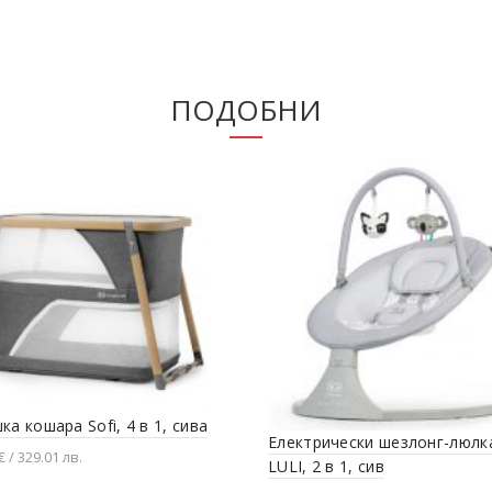
ПОДОБНИ
ка кошара Sofi, 4 в 1, сива
Електрически шезлонг-люлк
€ / 329.01 лв.
LULI, 2 в 1, сив
вяне в количката