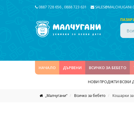
0887 728 656
,
0888 723 631
SALES@MALCHUGANI
ПАЗАР
Вси
НАЧАЛО
ДЪРВЕНИ
ВСИЧКО ЗА БЕБЕТО
НОВИ ПРОДУКТИ ВСЕКИ 
„Малчугани“
Всичко за бебето
Кошарки за