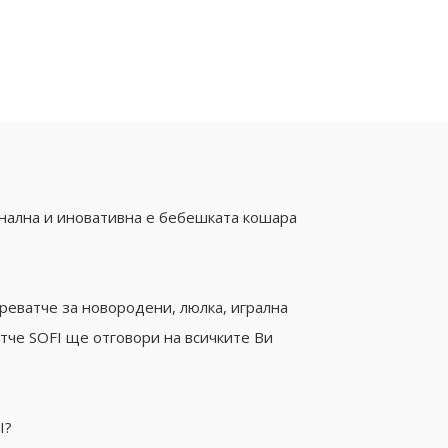
онална и иновативна е бебешката кошара
креватче за новородени, люлка, игрална
тче SOFI ще отговори на всичките Ви
I?